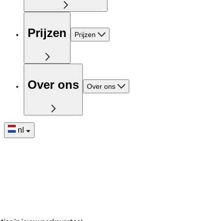
Prijzen
Prijzen
Over ons
Over ons
nl