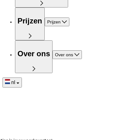
Prijzen
Prijzen
Over ons
Over ons
nl