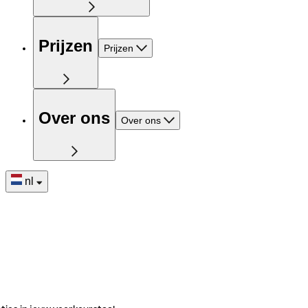
Prijzen
Prijzen
Over ons
Over ons
nl