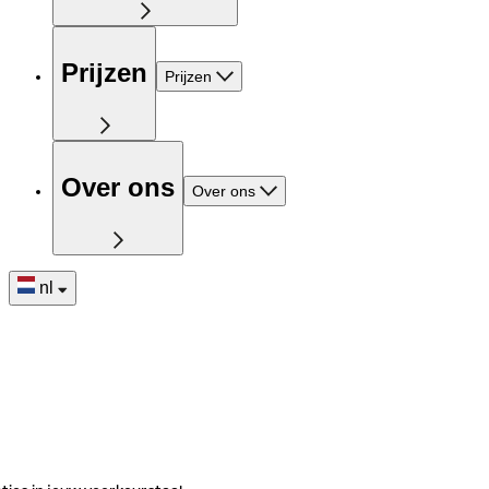
Prijzen
Prijzen
Over ons
Over ons
nl