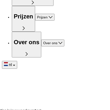
Prijzen
Prijzen
Over ons
Over ons
nl