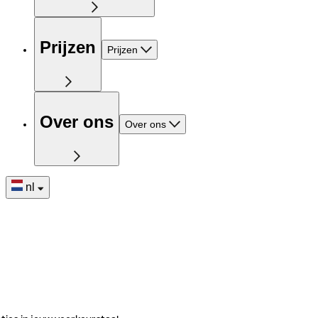
Prijzen
Prijzen
Over ons
Over ons
nl