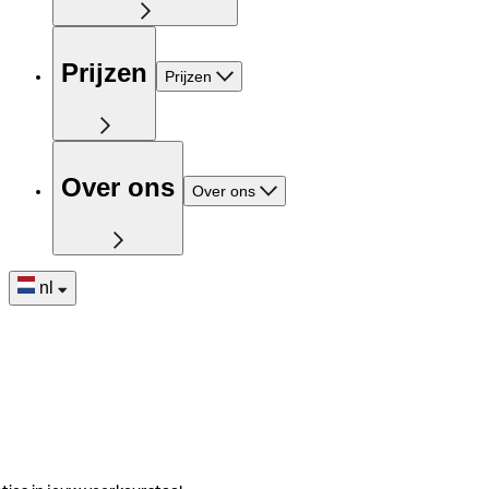
Prijzen
Prijzen
Over ons
Over ons
nl