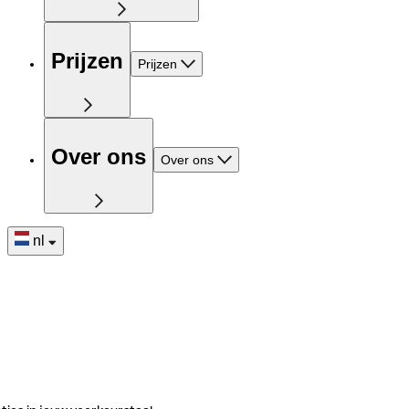
Prijzen
Prijzen
Over ons
Over ons
nl