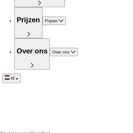
Prijzen
Prijzen
Over ons
Over ons
nl