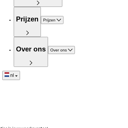
Prijzen
Prijzen
Over ons
Over ons
nl