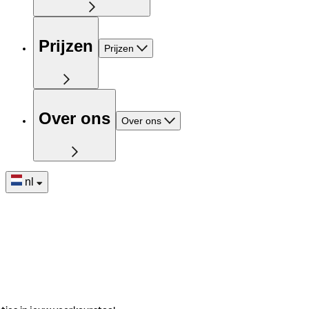
Prijzen
Prijzen
Over ons
Over ons
nl