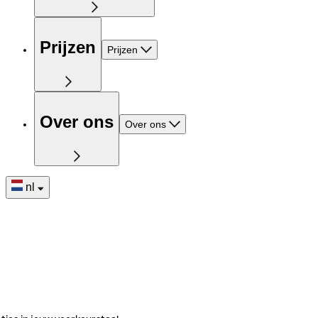
Prijzen
Prijzen
Over ons
Over ons
nl