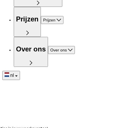
Prijzen
Prijzen
Over ons
Over ons
nl