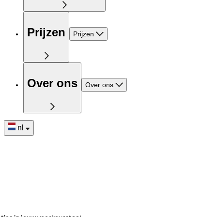
Prijzen
Prijzen
Over ons
Over ons
nl