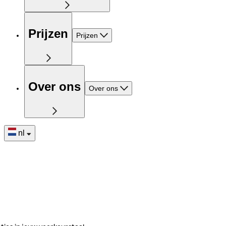
Prijzen
Prijzen
Over ons
Over ons
nl