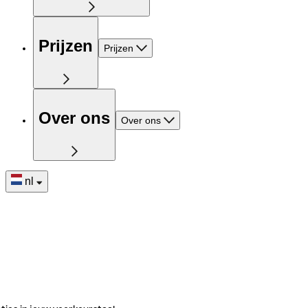
Prijzen
Prijzen
Over ons
Over ons
nl