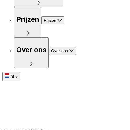
Prijzen
Prijzen
Over ons
Over ons
nl