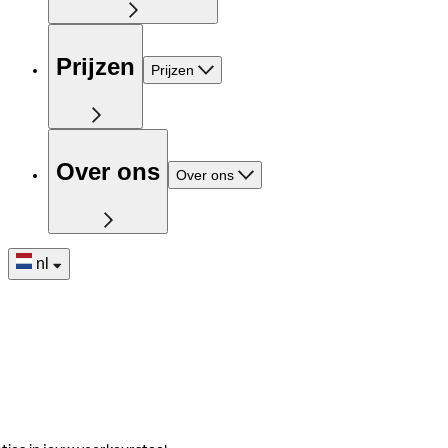
Prijzen
Prijzen
Over ons
Over ons
nl