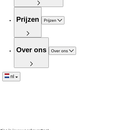
Prijzen
Prijzen
Over ons
Over ons
nl