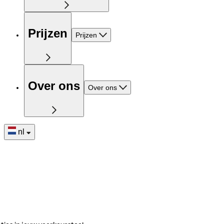
Prijzen
Prijzen
Over ons
Over ons
nl