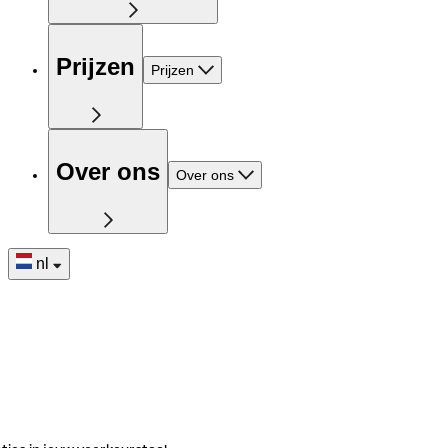
Prijzen
Prijzen
Over ons
Over ons
nl