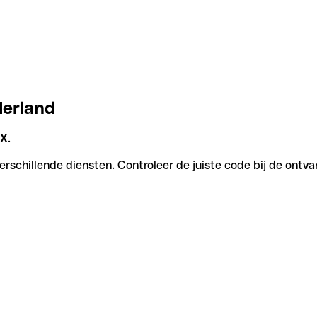
Ierland
XX
.
rschillende diensten. Controleer de juiste code bij de ontva