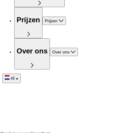
Prijzen
Prijzen
Over ons
Over ons
nl