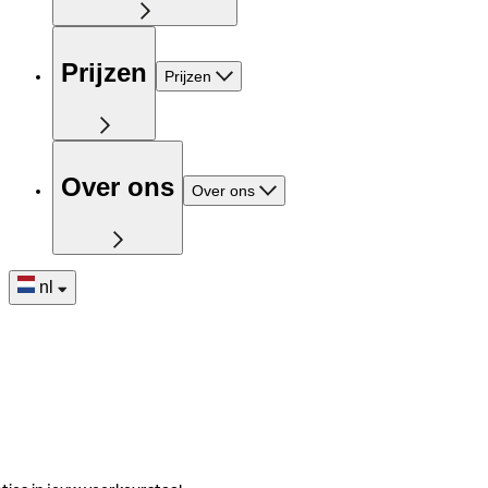
Prijzen
Prijzen
Over ons
Over ons
nl