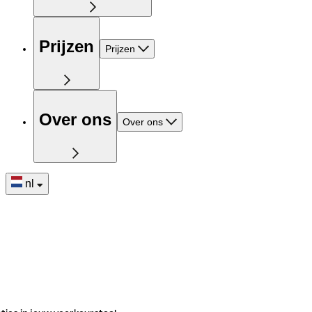
Prijzen
Prijzen
Over ons
Over ons
nl