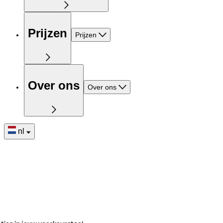
Prijzen
Prijzen
Over ons
Over ons
nl