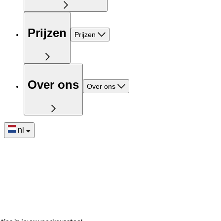
Prijzen
Prijzen
Over ons
Over ons
nl