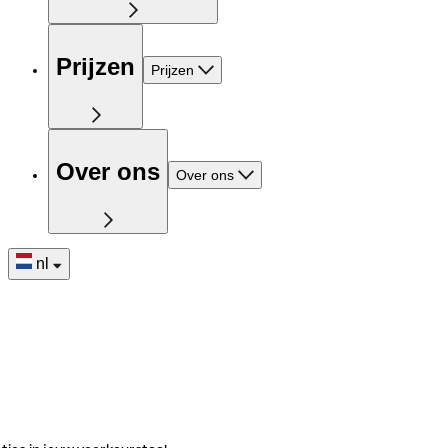
Prijzen
Prijzen
Over ons
Over ons
nl