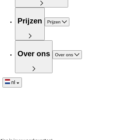
Prijzen
Prijzen
Over ons
Over ons
nl