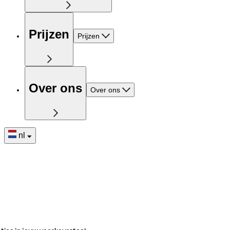
Prijzen
Prijzen
Over ons
Over ons
nl