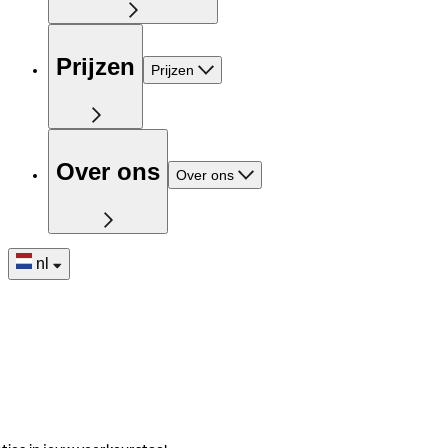
Prijzen
Prijzen
Over ons
Over ons
nl