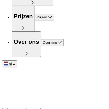
Prijzen
Prijzen
Over ons
Over ons
nl