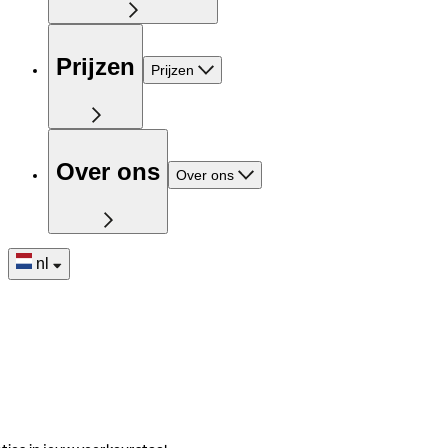
Prijzen
Prijzen
Over ons
Over ons
nl