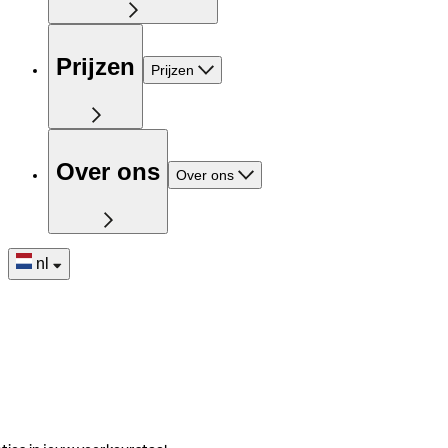
Prijzen
Prijzen
Over ons
Over ons
nl