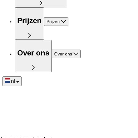
Prijzen
Prijzen
Over ons
Over ons
nl