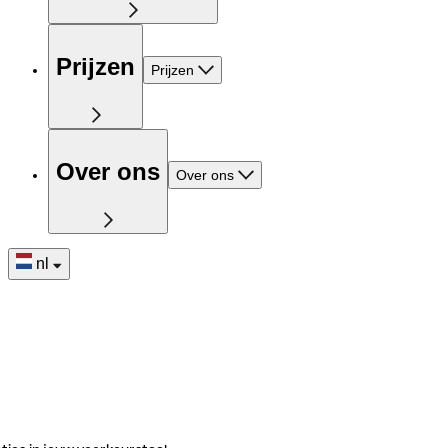
Prijzen
Prijzen
Over ons
Over ons
nl