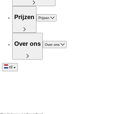
Prijzen
Prijzen
Over ons
Over ons
nl