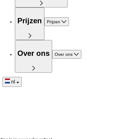
Prijzen
Prijzen
Over ons
Over ons
nl