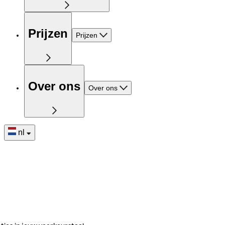
Prijzen
Prijzen
Over ons
Over ons
nl