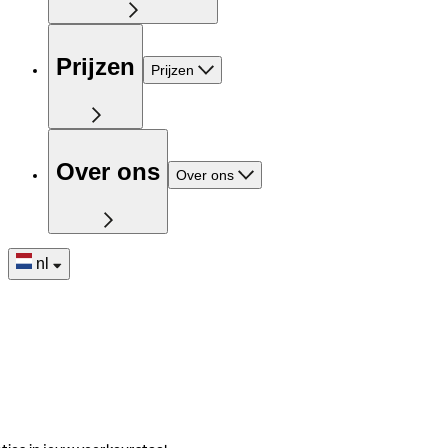
Prijzen
Prijzen
Over ons
Over ons
nl