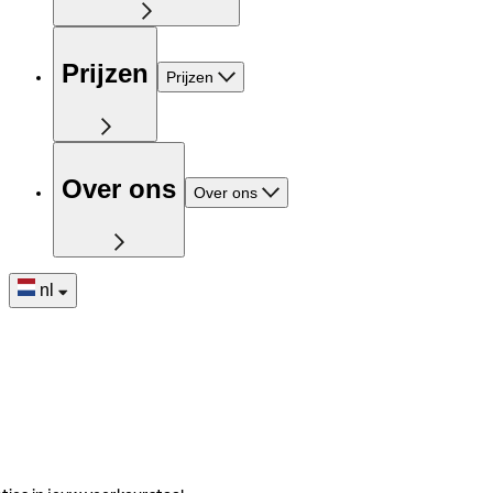
Prijzen
Prijzen
Over ons
Over ons
nl