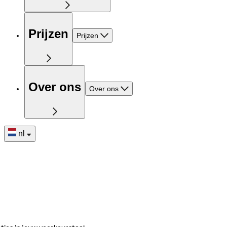
Prijzen
Prijzen
Over ons
Over ons
nl