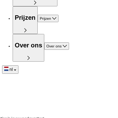
Prijzen
Prijzen
Over ons
Over ons
nl