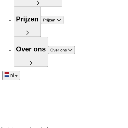
Prijzen
Prijzen
Over ons
Over ons
nl