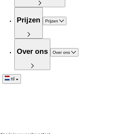
Prijzen
Prijzen
Over ons
Over ons
nl