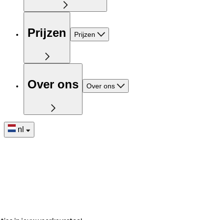
Prijzen
Prijzen
Over ons
Over ons
nl