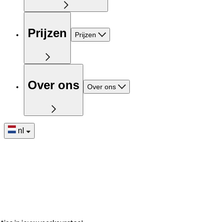
Prijzen
Prijzen
Over ons
Over ons
nl