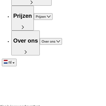
Prijzen
Prijzen
Over ons
Over ons
nl