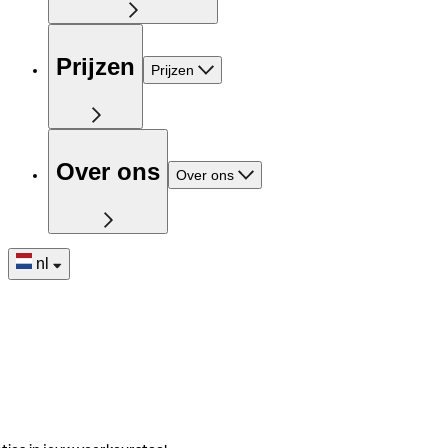
Prijzen
Prijzen
Over ons
Over ons
nl