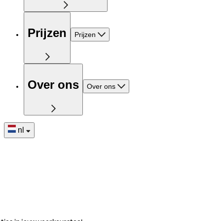
Prijzen
Prijzen
Over ons
Over ons
nl